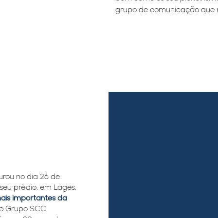
grupo de comunicação que ma
rou no dia 26 de
eu prédio, em Lages,
mais importantes da
do Grupo SCC