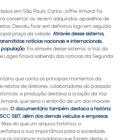
ádios em São Paulo, Carlos Joffre Amaral foi
ra consertar os, recém adquiridos, aparelhos de
tos. Decidiu ficar em definitivo logo em seguida
incipal praça da cidade.
Através desse sistema,
nsmitidas notícias nacionais e internacionais,
à população
. Foi através desse sistema, a Voz da
e Lages ficava sabendo das notícias da Segunda
.
ário que conta os principais momentos da
de relatos de diretores, colaboradores do passado
istóricas, a produção destaca a criação da Voz
e Amaral, que seria o embrião de um dos maiores
país.
O documentário também destaca a história
 SCC SBT, além dos demais veículos e empresas
.
Mais do que um arquivo histórico, o
enfatiza a sua importância para a sociedade,
e as iniciativas inovadoras que fazem deste, o