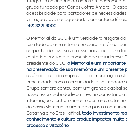
integrou o calendário de ações em comemoraçã
grupo fundado por Carlos Joffre Amaral. O espa
acessibilidade para portadores de necessidades 
visitação deve ser agendada com antecedênci
(49) 3221-3000
.
O Memorial do SCC é um verdadeiro resgate da hi
resultado de uma intensa pesquisa histórica, q
empenho de diversos profissionais e cujo resulta
conferido por toda a comunidade catarinense. 
presidente do SCC,
o Memorial é um importante
na preservação de sua memória e um presente p
essência de toda empresa de comunicação est
proximidade com a comunidade e no impacto soc
Grupo sempre contou com um grande capital soc
nossa responsabilidade ou mesmo por estar di
informação e entretenimento aos lares catarine
do nosso Memorial é um marco para a comuni
Catarina e no Brasil, afinal,
todo investimento re
conhecimento e cultura produz impactos muito p
processo civilizatório
”.