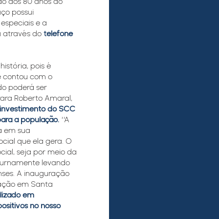
o aos 80 anos do
ço possui
especiais e a
a através do
t
elefone
stória, pois é
ue contou com o
do poderá ser
Para Roberto Amaral,
 investimento do SCC
ara a população.
“A
á em sua
ial que ela gera. O
ial, seja por meio da
uturnamente levando
nses. A inauguração
cação em Santa
alizado em
ositivos no nosso