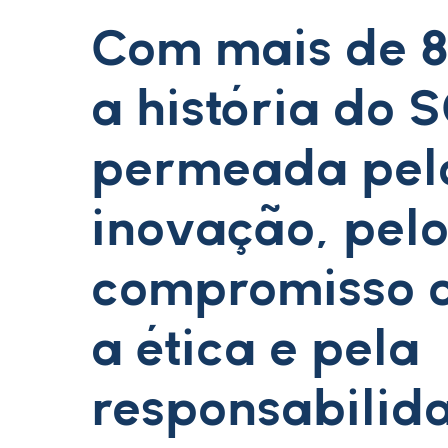
Com mais de 8
a história do 
permeada pel
inovação, pel
compromisso 
a ética e pela
responsabilid