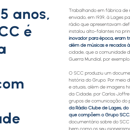
5 anos,
Trabalhando em fábrica de r
enviado, em 1939, à Lages pa
rádio que apresentavam defei
SCC é
instalou alto-falantes na pr
inovador para época, eram tra
a
além de músicas e recados 
cidade, que a comunidade d
Guerra Mundial, por exemplo
o
O SCC produziu um document
com
história do Grupo. Por meio 
e atuais, além de imagens h
da Cidade, por Carlos Joffr
grupos de comunicação do 
da Rádio Clube de Lages, do
ade
que compõem o Grupo SCC
documentário sobre do SCC 
bem como os seu pioneirismo 