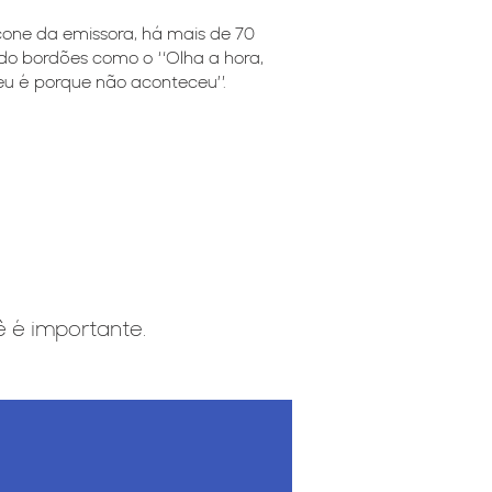
cone da emissora, há mais de 70
ando bordões como o
“
Olha a hora,
eu é porque não aconteceu”.
 é importante.