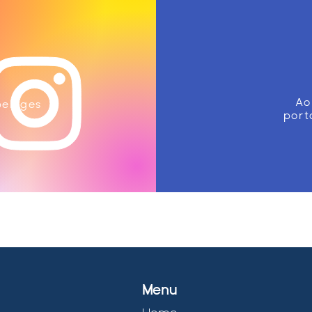
Ao
belages
port
Menu