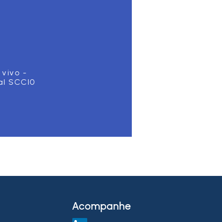
 vivo -
al SCC10
Acompanhe